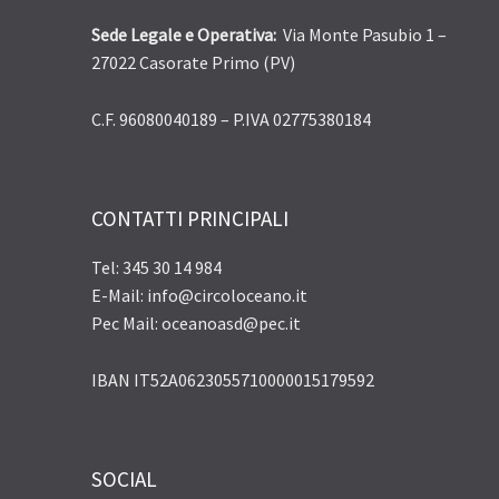
Sede Legale e Operativa:
Via Monte Pasubio 1 –
27022 Casorate Primo (PV)
C.F. 96080040189 – P.IVA 02775380184
CONTATTI PRINCIPALI
Tel: 345 30 14 984
E-Mail: info@circoloceano.it
Pec Mail: oceanoasd@pec.it
IBAN IT52A0623055710000015179592
SOCIAL