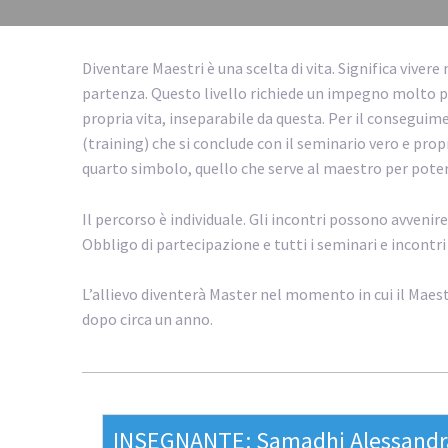
Diventare Maestri è una scelta di vita. Significa vivere
partenza. Questo livello richiede un impegno molto pr
propria vita, inseparabile da questa. Per il conseguim
(training) che si conclude con il seminario vero e propr
quarto simbolo, quello che serve al maestro per poter i
Il percorso è individuale. Gli incontri possono avvenir
Obbligo di partecipazione e tutti i seminari e incontri
L’allievo diventerà Master nel momento in cui il Ma
dopo circa un anno.
INSEGNANTE: Samadhi Alessandr