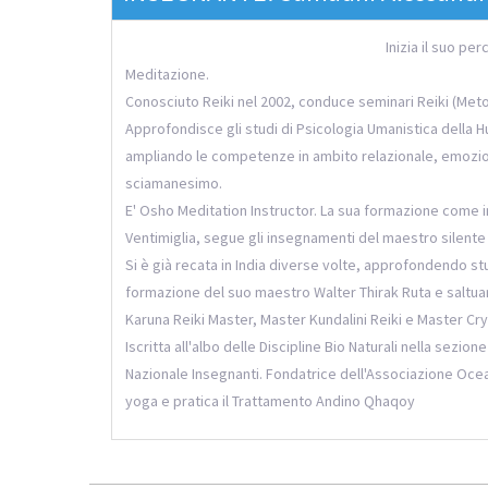
Inizia il suo p
Meditazione.
Conosciuto Reiki nel 2002, conduce seminari Reiki (Metod
Approfondisce gli studi di Psicologia Umanistica della 
ampliando le competenze in ambito relazionale, emozio
sciamanesimo.
E' Osho Meditation Instructor. La sua formazione come i
Ventimiglia, segue gli insegnamenti del maestro silente 
Si è già recata in India diverse volte, approfondendo s
formazione del suo maestro Walter Thirak Ruta e saltuar
Karuna Reiki Master, Master Kundalini Reiki e Master Crys
Iscritta all'albo delle Discipline Bio Naturali nella sezio
Nazionale Insegnanti. Fondatrice dell'Associazione Ocea
yoga e pratica il Trattamento Andino Qhaqoy