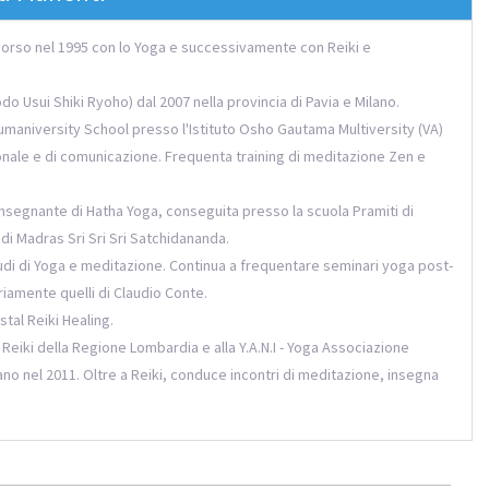
ercorso nel 1995 con lo Yoga e successivamente con Reiki e
o Usui Shiki Ryoho) dal 2007 nella provincia di Pavia e Milano.
Humaniversity School presso l'Istituto Osho Gautama Multiversity (VA)
nale e di comunicazione. Frequenta training di meditazione Zen e
nsegnante di Hatha Yoga, conseguita presso la scuola Pramiti di
di Madras Sri Sri Sri Satchidananda.
tudi di Yoga e meditazione. Continua a frequentare seminari yoga post-
iamente quelli di Claudio Conte.
tal Reiki Healing.
ne Reiki della Regione Lombardia e alla Y.A.N.I - Yoga Associazione
no nel 2011. Oltre a Reiki, conduce incontri di meditazione, insegna