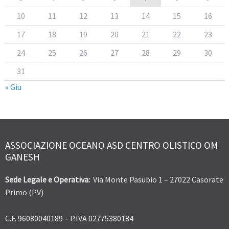
10
11
12
13
14
15
16
17
18
19
20
21
22
23
24
25
26
27
28
29
30
31
« Giu
ASSOCIAZIONE OCEANO ASD CENTRO OLISTICO OM
GANESH
Sede Legale e Operativa:
Via Monte Pasubio 1 – 27022 Casorate
Primo (PV)
C.F. 96080040189 – P.IVA 02775380184