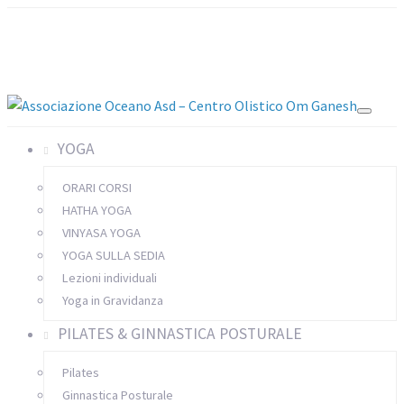
CHI SIAMO
PHOTO GALLERY
DOVE SIAMO
CONTATTI
EVENTI E MANIFESTAZIONI
YOGA
ORARI CORSI
HATHA YOGA
VINYASA YOGA
YOGA SULLA SEDIA
Lezioni individuali
Yoga in Gravidanza
PILATES & GINNASTICA POSTURALE
Pilates
Ginnastica Posturale