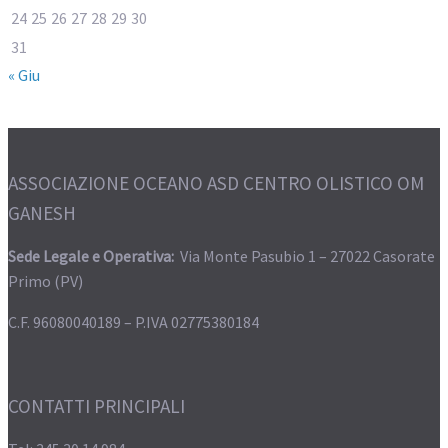
24
25
26
27
28
29
30
31
« Giu
ASSOCIAZIONE OCEANO ASD CENTRO OLISTICO OM
GANESH
Sede Legale e Operativa:
Via Monte Pasubio 1 – 27022 Casorate
Primo (PV)
C.F. 96080040189 – P.IVA 02775380184
CONTATTI PRINCIPALI