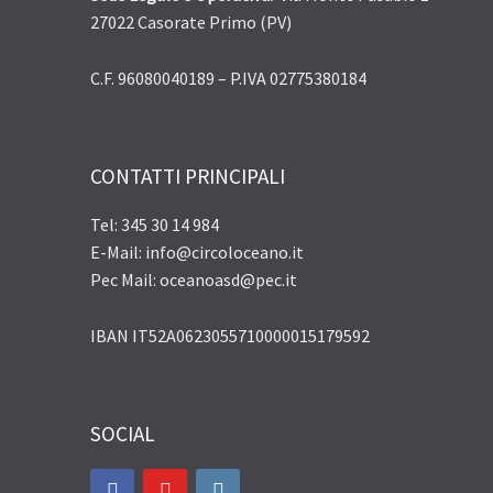
27022 Casorate Primo (PV)
C.F. 96080040189 – P.IVA 02775380184
CONTATTI PRINCIPALI
Tel: 345 30 14 984
E-Mail: info@circoloceano.it
Pec Mail: oceanoasd@pec.it
IBAN IT52A0623055710000015179592
SOCIAL