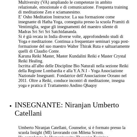
Multiversity (VA) ampliando le competenze in ambito
relazionale, emozionale e di comunicazione. Frequenta training
di meditazione Zen e sciamanesimo.
E' Osho Meditation Instructor. La sua formazione come
insegnante di Hatha Yoga, conseguita presso la scuola Pramiti di
Ventimiglia, segue gli insegnamenti del maestro silente di
Madras Sri Sri Sri Satchidananda.
Si è già recata in India diverse volte, approfondendo studi di
Yoga e meditazione. Continua a frequentare seminari yoga post-
formazione del suo maestro Walter Thirak Ruta e saltuariamente
quelli di Claudio Conte.
Karuna Reiki Master, Master Kundalini Reiki e Master Crystal
Reiki Healing.
Iscritta all'albo delle Discipline Bio Naturali nella sezione Reiki
della Regione Lombardia e alla Y.A.N.I - Yoga Associazione
Nazionale Insegnanti. Fondatrice dell'Associazione Oceano nel
2011. Oltre a Reiki, conduce incontri di meditazione, insegna
yoga e pratica il Trattamento Andino Qhaqoy
INSEGNANTE: Niranjan Umberto
Catellani
Umberto Niranjan Catellani, Counselor, si è formato presso la
scuola Insight (MI) lavorando con Milena Screm.