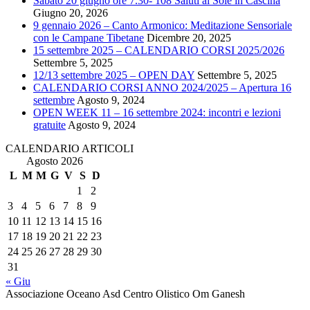
Sabato 20 giugno ore 7.30- 108 Saluti al Sole in Cascina
Giugno 20, 2026
9 gennaio 2026 – Canto Armonico: Meditazione Sensoriale
con le Campane Tibetane
Dicembre 20, 2025
15 settembre 2025 – CALENDARIO CORSI 2025/2026
Settembre 5, 2025
12/13 settembre 2025 – OPEN DAY
Settembre 5, 2025
CALENDARIO CORSI ANNO 2024/2025 – Apertura 16
settembre
Agosto 9, 2024
OPEN WEEK 11 – 16 settembre 2024: incontri e lezioni
gratuite
Agosto 9, 2024
CALENDARIO ARTICOLI
Agosto 2026
L
M
M
G
V
S
D
1
2
3
4
5
6
7
8
9
10
11
12
13
14
15
16
17
18
19
20
21
22
23
24
25
26
27
28
29
30
31
« Giu
Associazione Oceano Asd Centro Olistico Om Ganesh