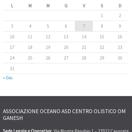
L
M
M
G
V
S
D
1
2
3
4
5
6
7
8
9
10
11
12
13
14
15
16
17
18
19
20
21
22
23
24
25
26
27
28
29
30
31
« Giu
ASSOCIAZIONE OCEANO ASD CENTRO OLISTICO OM
GANESH
Sede Legale e Operativa:
Via Monte Pasubio 1 – 27022 Casorate