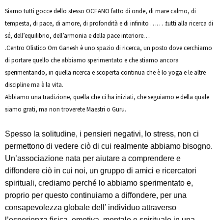
Siamo tutti gocce dello stesso OCEANO fatto di onde, di mare calmo, di
tempesta, di pace, di amore, di profondità e di infinito
…… .tutti alla ricerca di
sé, dell’equilibrio, dell’armonia e della pace interiore…
.
Centro Olistico Om Ganesh è uno spazio di ricerca, un posto dove cerchiamo
di portare quello che abbiamo sperimentato e che stiamo ancora
sperimentando, in quella ricerca e scoperta continua che è lo yoga e le altre
discipline ma è la vita.
Abbiamo una tradizione, quella che ci ha iniziati, che seguiamo e della quale
siamo grati, ma non troverete Maestri o Guru.
Spesso la solitudine, i pensieri negativi, lo stress, non ci
permettono di vedere ciò di cui realmente abbiamo bisogno.
Un’associazione nata per aiutare a comprendere e
diffondere ciò in cui noi, un gruppo di amici e ricercatori
spirituali, crediamo perché lo abbiamo sperimentato e,
proprio per questo continuiamo a diffondere, per una
consapevolezza globale dell’ individuo attraverso
l’esperienza fisica, emotiva, mentale e spirituale in una