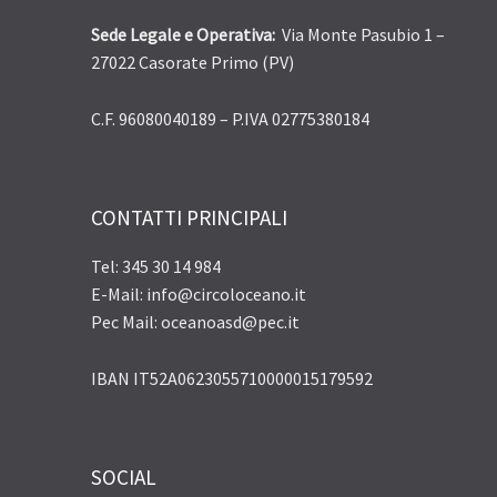
Sede Legale e Operativa:
Via Monte Pasubio 1 –
27022 Casorate Primo (PV)
C.F. 96080040189 – P.IVA 02775380184
CONTATTI PRINCIPALI
Tel: 345 30 14 984
E-Mail: info@circoloceano.it
Pec Mail: oceanoasd@pec.it
IBAN IT52A0623055710000015179592
SOCIAL